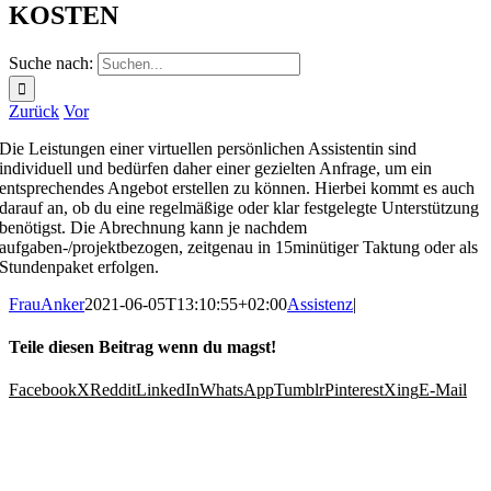
KOSTEN
Suche nach:
Zurück
Vor
Die Leistungen einer virtuellen persönlichen Assistentin sind
individuell und bedürfen daher einer gezielten Anfrage, um ein
entsprechendes Angebot erstellen zu können. Hierbei kommt es auch
darauf an, ob du eine regelmäßige oder klar festgelegte Unterstützung
benötigst. Die Abrechnung kann je nachdem
aufgaben-/projektbezogen, zeitgenau in 15minütiger Taktung oder als
Stundenpaket erfolgen.
FrauAnker
2021-06-05T13:10:55+02:00
Assistenz
|
Teile diesen Beitrag wenn du magst!
Facebook
X
Reddit
LinkedIn
WhatsApp
Tumblr
Pinterest
Xing
E-Mail