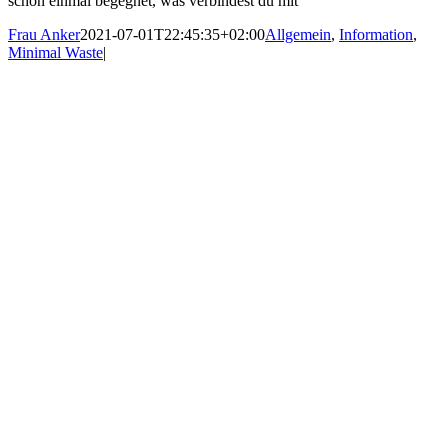
schon einmal begegnet, was verbindest du mit
Frau Anker
2021-07-01T22:45:35+02:00
Allgemein
,
Information
,
Minimal Waste
|